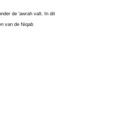
der de 'awrah valt. In dit
den van de Niqab