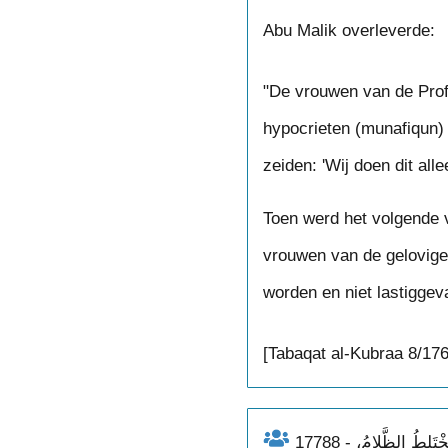
Abu Malik overleverde:
"De vrouwen van de Profeet (ﷺ) gingen 's nachts naar buiten voor hun behoeften, e
hypocrieten (munafiqun)
zeiden: 'Wij doen dit all
Toen werd het volgende 
vrouwen van de gelovigen
worden en niet lastiggev
[Tabaqat al-Kubraa 8/176
17788 - عَنِ السُّدِّىِّ رَضِيَ اللهُ، عَنْهُ فِي الْآيَةِ قَالَ: كَانَ أُنَاسٌ مِنْ فُسَّاقِ أَهْلِ الْمَدِينَةِ بِاللَّيْلِ حِينَ يَخْتَلِطُ الظَّلامُ،