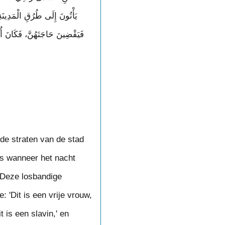
يَأْتُونَ إِلَى طُرُقِ الْمَدِينَة،
فَيَقْضِينَ حَاجَتَهُنَّ، فَكَانَ أُولَ
de straten van de stad
s wanneer het nacht
 Deze losbandige
 'Dit is een vrije vrouw,
 is een slavin,' en