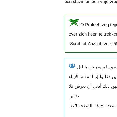
een slavin en een vrije vr
O Profeet, zeg teg
over zich heen te trekken
[Surah al-Ahzaab vers 5
حدثنا أبو جعفر الرازي وهشيم عن حصين عن أبي مالك قال كان نساء نبي الله صلى الله عليه وسلم يخرجن بالليل
قالوا إنما نفعله بالإماء
بهن ذلك أدنى أن يعرفن فلا
يؤذين