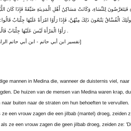
ِ فَيَتَعَرَّضُونَ لِلنِّسَاءِ، وَكَانَتْ مَسَاكِنُ أَهْلِ الْمَدِينَةِ ضَيِّقَةً فَإِذَا كَانَ الل
ئِكَ الْفُسَّاقُ يَتْبَعُونَ ذَلِكَ مِنْهُنَّ، فَإِذَا رَأَوُا امْرَأَةً عَلَيْهَا جِلْبَابٌ قَالُوا: 
رَأَوُا الْمَرْأَةَ لَيْسَ عَلَيْهَا جِلْبَابٌ قَالُوا: هَذِهِ أَمَةٌ فَوَثَبُوا عَلَيْهَا [1] .
[تفسير ابن أبي حاتم - ابن أبي حاتم الرازي - ج ١٠ - الصفحة ٣١٥٥]
ige mannen in Medina die, wanneer de duisternis viel, naar 
agden. De huizen van de mensen van Medina waren krap, du
 naar buiten naar de straten om hun behoeften te vervullen.
ze een vrouw zagen die een jilbab (mantel) droeg, zeiden ze:
 als ze een vrouw zagen die geen jilbab droeg, zeiden ze: 'Dit