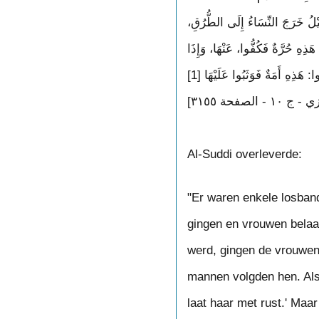
َّيْلُ خَرَجَ النِّسَاءُ إِلَى الطُّرُقِ
هَذِهِ حُرَّةٌ فَكُفُّوا، عَنْهَا، وَإِذَا
Al-Suddi overleverde:
"Er waren enkele losband
gingen en vrouwen bela
werd, gingen de vrouwen
mannen volgden hen. Als 
laat haar met rust.' Maar