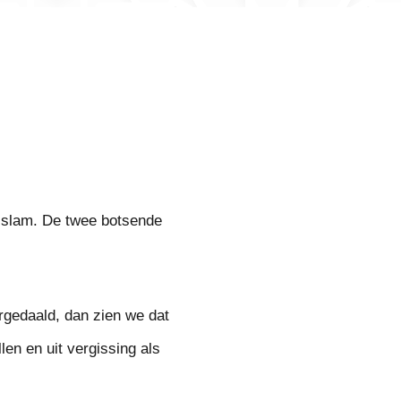
n islam. De twee botsende
rgedaald, dan zien we dat
en en uit vergissing als