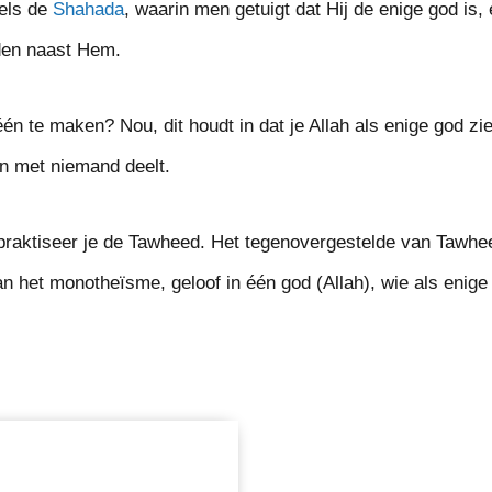
els de
Shahada
, waarin men getuigt dat Hij de enige god is,
den naast Hem.
én te maken? Nou, dit houdt in dat je Allah als enige god zi
n met niemand deelt.
praktiseer je de Tawheed. Het tegenovergestelde van Tawhee
van het monotheïsme, geloof in één god (Allah), wie als enige