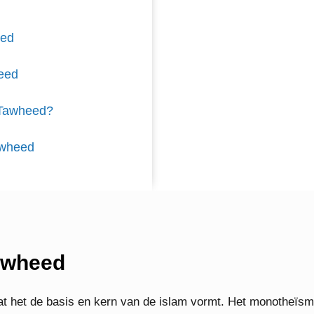
eed
eed
 Tawheed?
awheed
awheed
at het de basis en kern van de islam vormt. Het monotheïsm